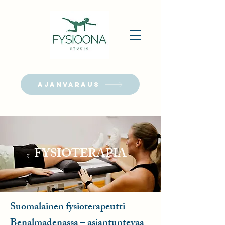
AJANVARAUS
FYSIOTERAPIA
Suomalainen fysioterapeutti
Benalmadenassa – asiantuntevaa