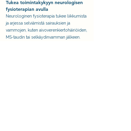
Tukea toimintakykyyn neurologisen
fysioterapian avulla
Neurologinen fysioterapia tukee liikkumista
ja arjessa selviämistä sairauksien ja
vammojen, kuten aivoverenkiertohäiriöiden,
MS-taudin tai selkäydinvamman jälkeen.
Fysioterapialla voidaan helpottaa
esimerkiksi lihasheikkoutta, jäykkyyttä ja
tasapaino-ongelmia - tavoitteena itsenäinen
ja mahdollisimman aktiivinen elämä.
Fysioterapia raskauden ja
synnytyksen tukena
Raskaus ja synnytys voivat aiheuttaa kehon
kipuja, toimintahäiriöitä ja epävarmuutta
liikkumiseen. Fysioterapia auttaa
lievittämään vaivoja, tukee turvallista
liikkumista ja ohjaa esimerkiksi vatsalihasten
erkauman kuntoutuksessa. Tavoitteena on