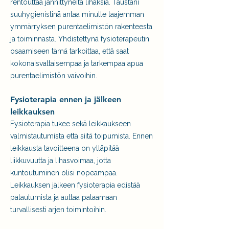
rentouttaa jännittyneitä lihaksia. Taustani
suuhygienistinä antaa minulle laajemman
ymmärryksen purentaelimistön rakenteesta
ja toiminnasta. Yhdistettynä fysioterapeutin
osaamiseen tämä tarkoittaa, että saat
kokonaisvaltaisempaa ja tarkempaa apua
purentaelimistön vaivoihin.
Fysioterapia ennen ja jälkeen
leikkauksen
Fysioterapia tukee sekä leikkaukseen
valmistautumista että siitä toipumista. Ennen
leikkausta tavoitteena on ylläpitää
liikkuvuutta ja lihasvoimaa, jotta
kuntoutuminen olisi nopeampaa.
Leikkauksen jälkeen fysioterapia edistää
palautumista ja auttaa palaamaan
turvallisesti arjen toimintoihin.