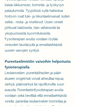
tukea liikkumisen, toiminta- ja työkyvyn
palautumista. Tyypillisiä syitä hakeutua
hoitoon ovat tuki- ja liikuntaelinvaivat, kuten
selkä-, niska- ja nivelkivut. Usein oireet
johtuvat liiallisesta, liian vähäisestä tai
yksipuolisesta kuormituksesta.
Fysioterapian avulla voidaan löytää
oireuden taustasyitä ja ennaltaehkäistä
uusien vaivojen syntyä.
Purentaelimistön vaivoihin helpotusta
fysioterapialla
Leukanivelen, purentalihasten ja pään
alueen ongelmat voivat aiheuttaa kipua,
särkyä, päänsärkyä tai rajoittunutta suun
avausta. Purentaelinfysioterapian avulla
voidaan sekä lievittää että ennaltaehkäistä
oireita, parantaa leukanivelen toimintaa ja