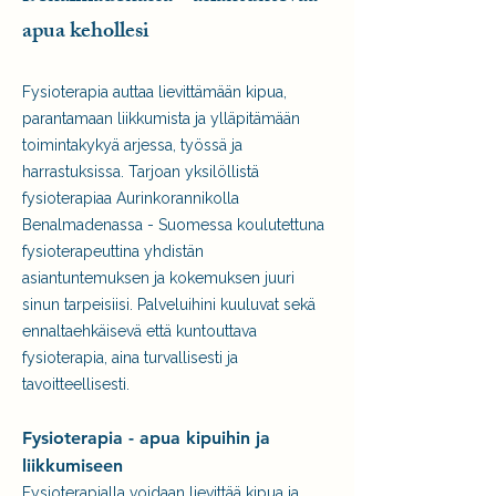
apua kehollesi
Fysioterapia auttaa lievittämään kipua,
parantamaan liikkumista ja ylläpitämään
toimintakykyä arjessa, työssä ja
harrastuksissa. Tarjoan yksilöllistä
fysioterapiaa Aurinkorannikolla
Benalmadenassa - Suomessa koulutettuna
fysioterapeuttina yhdistän
asiantuntemuksen ja kokemuksen juuri
sinun tarpeisiisi. Palveluihini kuuluvat sekä
ennaltaehkäisevä että kuntouttava
fysioterapia, aina turvallisesti ja
tavoitteellisesti.
Fysioterapia - apua kipuihin ja
liikkumiseen
Fysioterapialla voidaan lievittää kipua ja